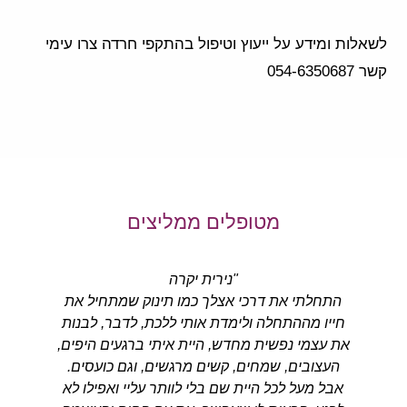
לשאלות ומידע על ייעוץ וטיפול בהתקפי חרדה צרו עימי
קשר 054-6350687
מטופלים ממליצים
"נירית יקרה
התחלתי את דרכי אצלך כמו תינוק שמתחיל את
הגעתי אלייך כאדם
ייו מההתחלה ולימדת אותי ללכת, לדבר, לבנות
והיום אנו מסיימים ת
 עצמי נפשית מחדש, היית איתי ברגעים היפים,
ממנו אדם אחר. א
העצובים, שמחים, קשים מרגשים, וגם כועסים.
מודעות עצמית ובעיק
בל מעל לכל היית שם בלי לוותר עליי ואפילו לא