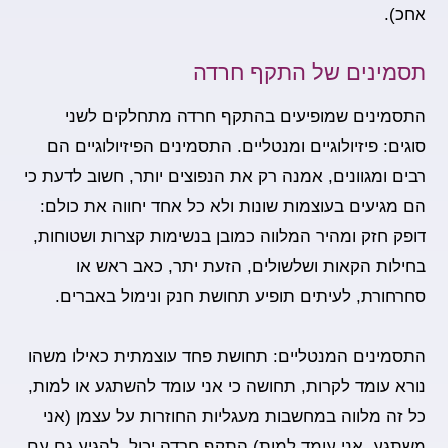
אחכ).
תסמינים של התקף חרדה
התסמינים שמופיעים בהתקף חרדה
מתחלקים לשני
סוגים: פיזיולוגיים ומנטליים.
התסמינים הפיזיולוגיים
הם
רבים ומגוונים, אמנה רק את הנפוצים יותר, חשוב לדעת כי
הם מגיעים בעוצמות שונות ולא כל אחד יחווה את כולם:
דופק חזק ומהיר המלווה כמובן בנשימות קצרות ושטוחות,
בחילות הקאות ושלשולים, הזעת יתר, כאב ראש או
סחרחורת, לעיתים תופיע תחושת חנק ונימול באברים.
התסמינים המנטליים:
תחושת פחד עוצמתית כאילו משהו
נורא עומד לקרות, תחושה כי אני עומד להשתגע או למות,
כל זה מלווה במחשבות מעגליות החוזרות על עצמן (אני
משתגע, אני עומד למות) התקף חרדה יכול להגיע גם עם