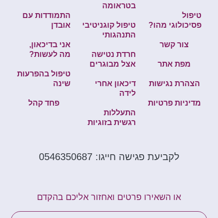
בטראומה
טיפול
התמודדות עם
פסיכולוגי מהו?
טיפול קוגניטיבי
אובדן
התנהגותי
צור קשר
אני בדיכאון,
חרדת נטישה
מה לעשות?
מפת אתר
אצל מבוגרים
טיפול בהפרעות
הצהרת נגישות
דיכאון אחרי
שינה
לידה
מדיניות פרטיות
פחד קהל
התעללות
רגשית בזוגיות
לקביעת פגישה חייגו: 0546350687
או השאירו פרטים ואחזור אליכם בהקדם