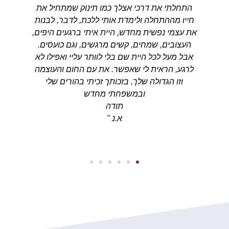
התחלתי את דרכי אצלך כמו תינוק שמתחיל את
הגעתי 
תודה על
חייו מההתחלה ולימדת אותי ללכת, לדבר, לבנות
והיום אנ
חישות,
את עצמי נפשית מחדש, היית איתי ברגעים היפים,
ממנו א
פתיות,
העצובים, שמחים, קשים מרגשים, וגם כועסים.
מודעות עצ
ה. תודה
אבל מעל לכל היית שם בלי לוותר עליי ואפילו לא
 תודה
לרגע, הראית לי שאפשר. את עם החום והעוצמה
נו כבני
וזו הגדולה שלך, בזכותך זכיתי בהורים שלי
 שאפשרת
ובמשפחתי מחדש
לי ותודה
תודה
 לחיות
א.נ "